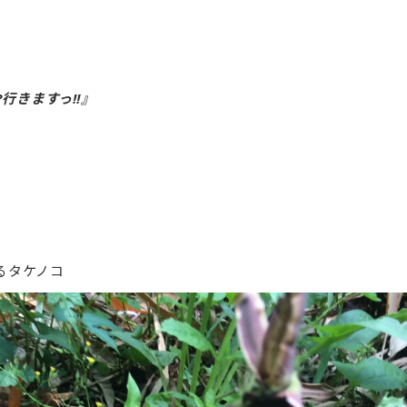
行きますっ‼︎』
るタケノコ