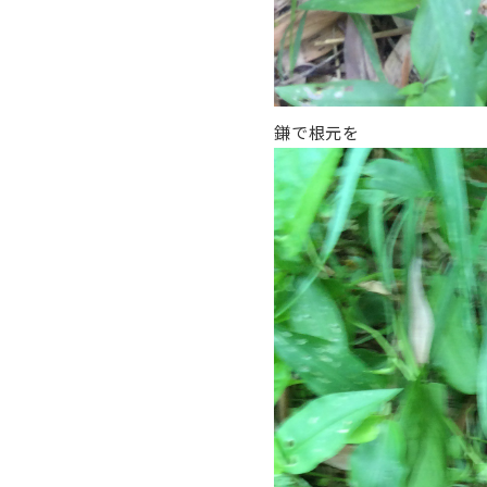
鎌で根元を