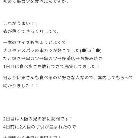
初めて串カツを食べたんですが、
これがうまい！！
衣が薄くてさっくりしてて、
一本のサイズもちょうどよくて
ナスやアスパラの串カツが好きでした(●´ω｀●)
たこ焼き→串カツ→串カツ→喫茶店→お好み焼き
1日目は食べ歩きを敢行できて充実してました！
何より伊東さんも食べるのが好きな人なので、案内してもらって
助かりました！！
2日目は大阪の兄の家に訪問です！
4日前に2人目の子供が産まれたので
大阪駅から今度は池田まで！