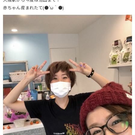
赤ちゃん産まれたて(●´ω｀●)