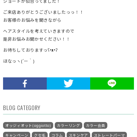
ショートが似合ってました！
ご来店ありがとうございましたっっ！！
お客様のお悩みを聞きながら
ヘアスタイルを考えていきますので
是非お悩みお聞かせください！！
お待ちしておりますっʕ•ᴥ•ʔ
ほなっヽ(´ー｀)
BLOG CATEGORY
オッジィオット(oggiotto)
カラーリング
カラー会員
キャンペーン
クセ毛
コラム
スキンケア
ストレートパーマ