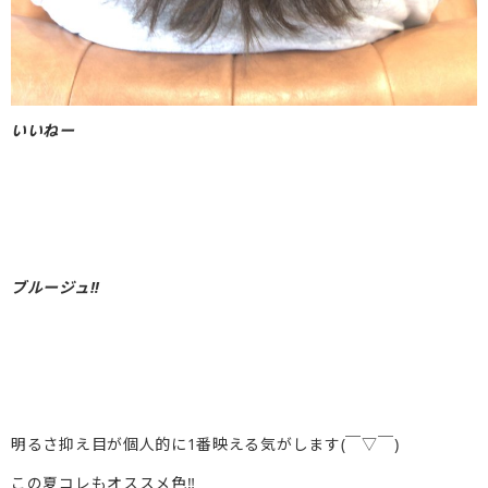
いいねー
ブルージュ‼︎
明るさ抑え目が個人的に1番映える気がします(￣▽￣)
この夏コレもオススメ色‼︎