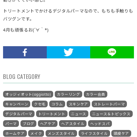
トリートメントでかけるデジタルパーマなので、もちも手触りも
バツグンです。
4月も頑張るお(´∀｀*)
BLOG CATEGORY
オッジィオット(oggiotto)
カラーリング
カラー会員
キャンペーン
クセ毛
コラム
スキンケア
ストレートパーマ
デジタルパーマ
トリートメント
ニュース
ニュース＆トピックス
パーマ
ブログ
ヘアケア
ヘアスタイル
ヘッドスパ
ホームケア
メイク
メンズスタイル
ライフスタイル
頭皮ケア