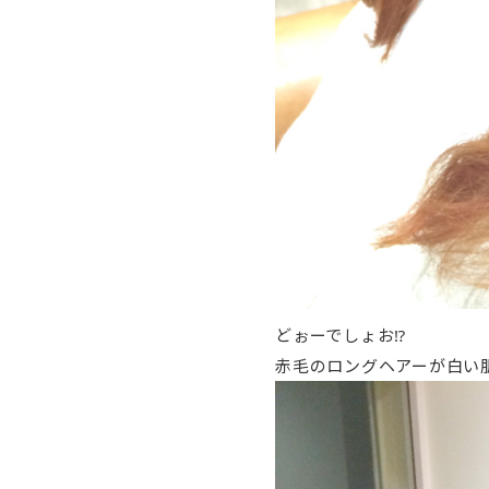
どぉーでしょお⁉︎
赤毛のロングヘアーが白い肌