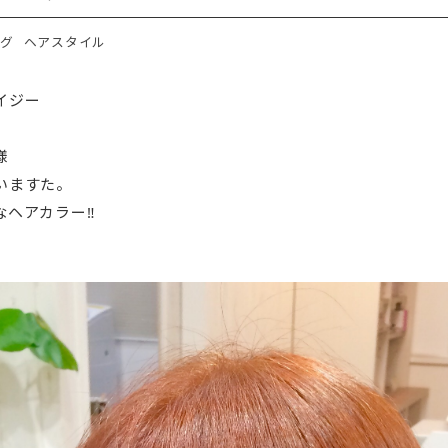
グ
ヘアスタイル
イジー
様
いますた。
ヘアカラー‼︎