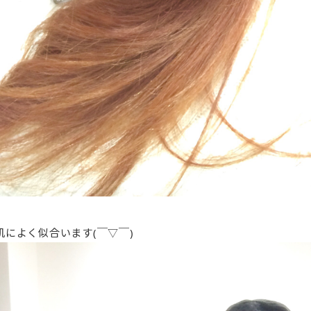
によく似合います(￣▽￣)