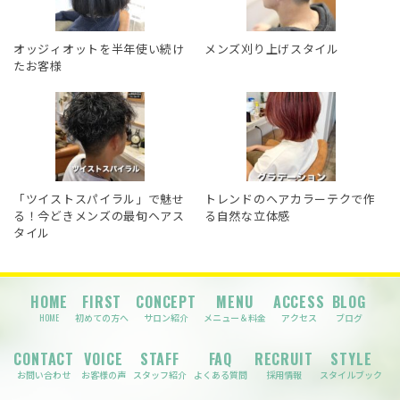
オッジィオットを半年使い続け
メンズ刈り上げスタイル
たお客様
「ツイストスパイラル」で魅せ
トレンドのヘアカラーテクで作
る！今どきメンズの最旬ヘアス
る自然な立体感
タイル
HOME
FIRST
CONCEPT
MENU
ACCESS
BLOG
HOME
初めての方へ
サロン紹介
メニュー＆料金
アクセス
ブログ
CONTACT
VOICE
STAFF
FAQ
RECRUIT
STYLE
お問い合わせ
お客様の声
スタッフ紹介
よくある質問
採用情報
スタイルブック