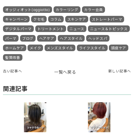
オッジィオット(oggiotto)
カラーリング
カラー会員
キャンペーン
クセ毛
コラム
スキンケア
ストレートパーマ
デジタルパーマ
トリートメント
ニュース
ニュース＆トピックス
パーマ
ブログ
ヘアケア
ヘアスタイル
ヘッドスパ
ホームケア
メイク
メンズスタイル
ライフスタイル
頭皮ケア
髪質改善
古い記事へ
新しい記事へ
一覧へ戻る
関連記事