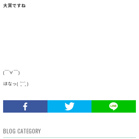
大賞ですね
(￣∀￣)
ほなっ( ˊ̱˂˃ˋ̱ )
BLOG CATEGORY