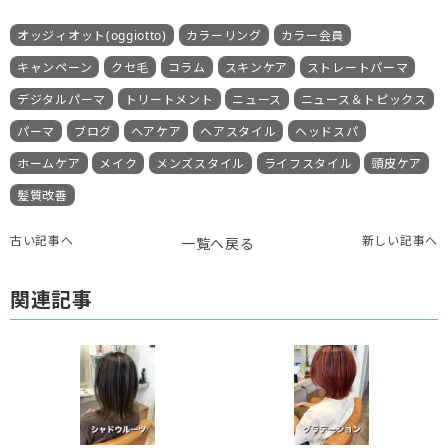
オッジィオット(oggiotto)
カラーリング
カラー会員
キャンペーン
クセ毛
コラム
スキンケア
ストレートパーマ
デジタルパーマ
トリートメント
ニュース
ニュース＆トピックス
パーマ
ブログ
ヘアケア
ヘアスタイル
ヘッドスパ
ホームケア
メイク
メンズスタイル
ライフスタイル
頭皮ケア
髪質改善
古い記事へ
新しい記事へ
一覧へ戻る
関連記事