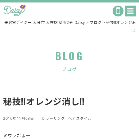
美容室デイジー 大分市 大在駅 徒歩2分 Daisy
>
ブログ
>
秘技‼︎オレンジ消
し‼︎
BLOG
ブログ
秘技‼︎オレンジ消し‼︎
2016年11月03日
カラーリング
ヘアスタイル
ミウラだよー