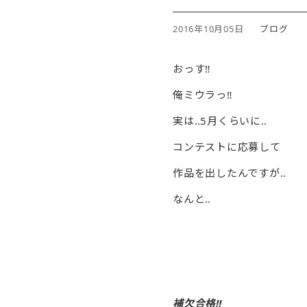
2016年10月05日
ブログ
おっす‼︎
俺ミウラっ‼︎
実は‥5月くらいに‥
コンテストに応募して
作品を出したんですが‥
なんと‥
補欠合格‼︎