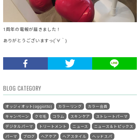
1周年の電報が届きました！
ありがとうございますっ(´∀｀)
BLOG CATEGORY
オッジィオット(oggiotto)
カラーリング
カラー会員
キャンペーン
クセ毛
コラム
スキンケア
ストレートパーマ
デジタルパーマ
トリートメント
ニュース
ニュース＆トピックス
パーマ
ブログ
ヘアケア
ヘアスタイル
ヘッドスパ