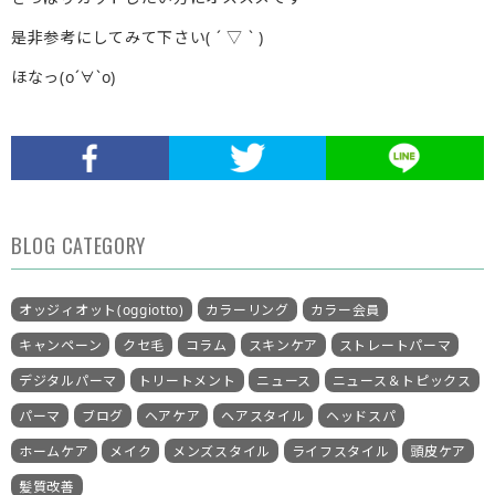
是非参考にしてみて下さい( ´ ▽ ` )
ほなっ(о´∀`о)
BLOG CATEGORY
オッジィオット(oggiotto)
カラーリング
カラー会員
キャンペーン
クセ毛
コラム
スキンケア
ストレートパーマ
デジタルパーマ
トリートメント
ニュース
ニュース＆トピックス
パーマ
ブログ
ヘアケア
ヘアスタイル
ヘッドスパ
ホームケア
メイク
メンズスタイル
ライフスタイル
頭皮ケア
髪質改善