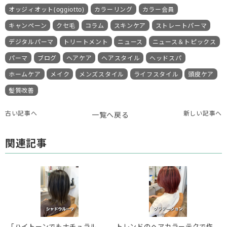
オッジィオット(oggiotto)
カラーリング
カラー会員
キャンペーン
クセ毛
コラム
スキンケア
ストレートパーマ
デジタルパーマ
トリートメント
ニュース
ニュース＆トピックス
パーマ
ブログ
ヘアケア
ヘアスタイル
ヘッドスパ
ホームケア
メイク
メンズスタイル
ライフスタイル
頭皮ケア
髪質改善
古い記事へ
新しい記事へ
一覧へ戻る
関連記事
「ハイトーンでもナチュラル
トレンドのヘアカラーテクで作