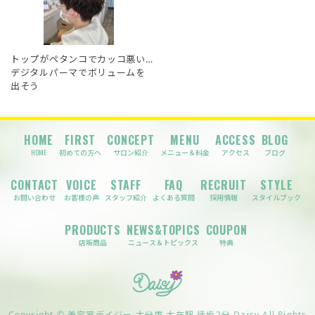
トップがペタンコでカッコ悪い…
デジタルパーマでボリュームを
出そう
HOME
FIRST
CONCEPT
MENU
ACCESS
BLOG
HOME
初めての方へ
サロン紹介
メニュー＆料金
アクセス
ブログ
CONTACT
VOICE
STAFF
FAQ
RECRUIT
STYLE
お問い合わせ
お客様の声
スタッフ紹介
よくある質問
採用情報
スタイルブック
PRODUCTS
NEWS&TOPICS
COUPON
店販商品
ニュース＆トピックス
特典
Copyright © 美容室デイジー 大分市 大在駅 徒歩2分 Daisy All Rights