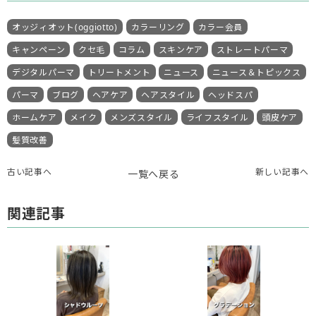
オッジィオット(oggiotto)
カラーリング
カラー会員
キャンペーン
クセ毛
コラム
スキンケア
ストレートパーマ
デジタルパーマ
トリートメント
ニュース
ニュース＆トピックス
パーマ
ブログ
ヘアケア
ヘアスタイル
ヘッドスパ
ホームケア
メイク
メンズスタイル
ライフスタイル
頭皮ケア
髪質改善
古い記事へ
新しい記事へ
一覧へ戻る
関連記事